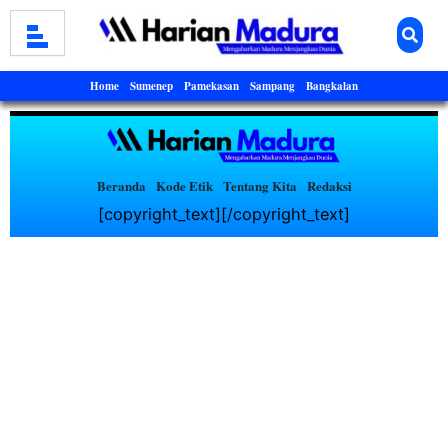
Home
Sumenep
Pamekasan
Sampang
Bangkalan
Beranda
Kode Etik
Tentang Kita
Redaksi
[copyright_text][/copyright_text]